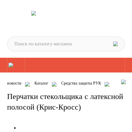
новости
Каталог
Средства защиты РУК
Перчатки
Перчатки трикотажные
Перчатки стекольщика с латексной
Перчатки стекольщика с латексной полосой (Крис-Кросс)
полосой (Крис-Кросс)