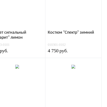
eт сигнальный
Костюм "Спектр" зимний
арит" лимон
3-0101
010301-0102
руб.
4 750
руб.