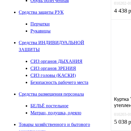
Обувь облегченная
010202-0
4 438
р
Средства защиты РУК
Перчатки
Рукавицы
Средства ИНДИВИДУАЛЬНОЙ
ЗАЩИТЫ
СИЗ органов ДЫХАНИЯ
СИЗ органов ЗРЕНИЯ
СИЗ головы (КАСКИ)
Безопасность рабочего места
Средства размещения персонала
Куртка
утепле
БЕЛЬЁ постельное
Матрац, подушка, одеяло
010203-0
5 038
р
Товары хозяйственного и бытового