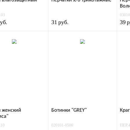
 влагозащитный
Перчатки х/б трикотажные
Перч
Волн
клас
103
03010
уб.
31
руб.
39
р
 женский
Ботинки "GREY"
Краг
иса"
110
020101-0500
ПЕР.