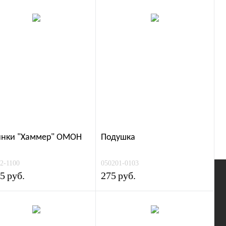
инки "Хаммер" ОМОН
Подушка
2-1100
050201-0103
75
руб.
275
руб.
АЦИЯ
КОНТАКТЫ
+7 (495) 505-50-91
info@kpforma.ru