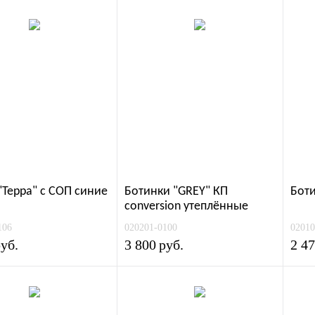
"Терра" с СОП синие
Ботинки "GREY" КП
Бот
conversion утеплённые
106
020201-0100
02010
уб.
3 800
руб.
2 4
УСЛУГИ
ИНФОРМ
Нанесение символики
Условия работы
Пошив спецодежды под заказ
Доставка