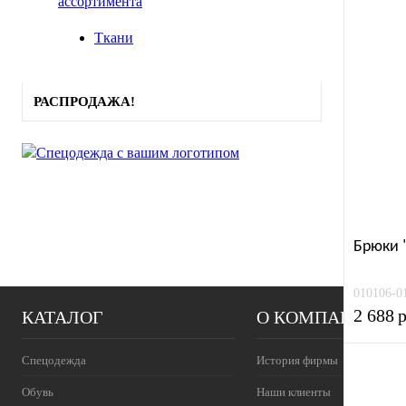
ассортимента
Ткани
РАСПРОДАЖА!
Брюки 
010106-0
2 688
р
КАТАЛОГ
О КОМПАНИИ
Спецодежда
История фирмы
Обувь
Наши клиенты