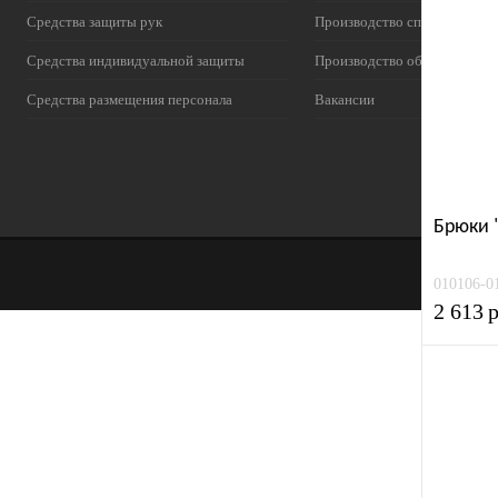
Средства защиты рук
Производство спецодежды
Средства индивидуальной защиты
Производство обуви
Средства размещения персонала
Вакансии
Брюки 
010106-0
2 613
р