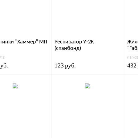
тинки "Хаммер" МП
Респиратор У-2К
Жил
(спанбонд)
"Габ
210
01030
уб.
123
руб.
432