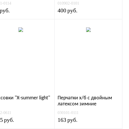
1-0114
010902-0101
руб.
400
руб.
совки "Х-summer light"
Перчатки х/б с двойным
латексом зимние
2-0611
030101-0111
15
руб.
163
руб.