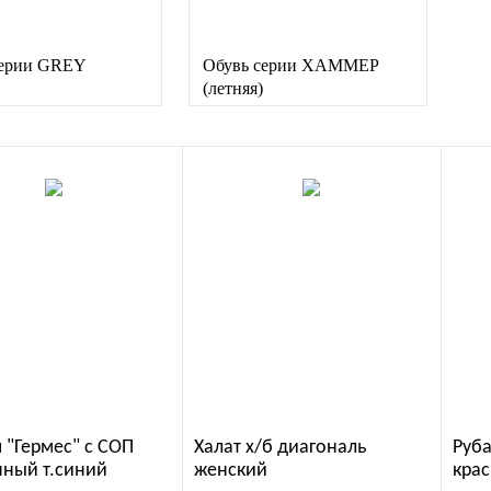
серии GREY
Обувь серии XAMMEP
(летняя)
 "Гермес" с СОП
Халат х/б диагональ
Руба
нный т.синий
женский
крас