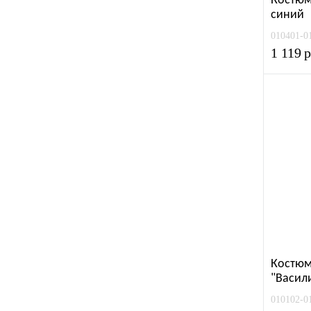
Костюм
синий
010401-0
1 119
р
Костюм
"Васил
010102-0