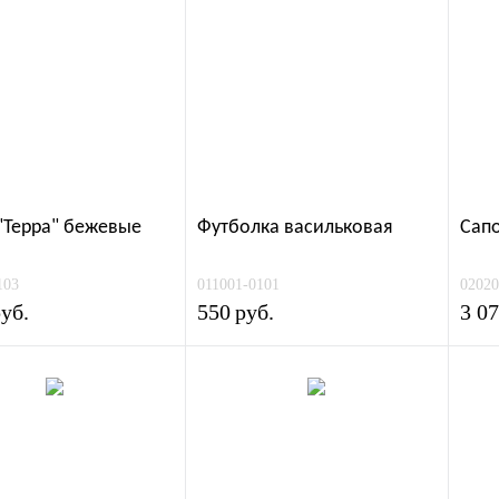
Выезд менеджера
Гарантийные об
Таблицы размер
Справочник по 
"Терра" бежевые
Футбoлка васильковая
Сапо
103
011001-0101
02020
уб.
550
руб.
3 0