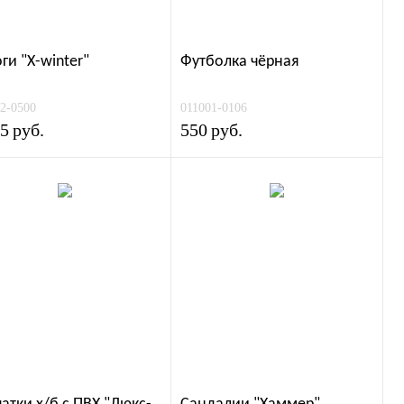
ги "Х-winter"
Футболка чёрная
2-0500
011001-0106
25
руб.
550
руб.