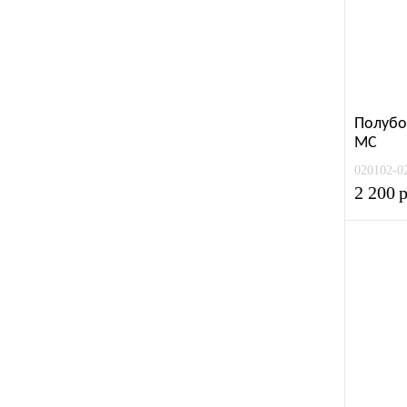
Полубо
МС
020102-0
2 200
р