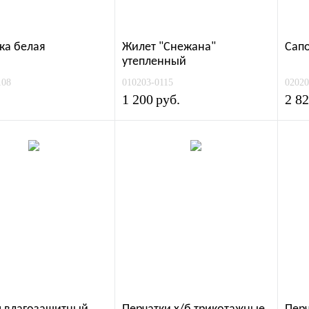
ка белая
Жилет "Снежана"
Сапо
утепленный
108
010203-0115
02020
1 200
руб.
2 8