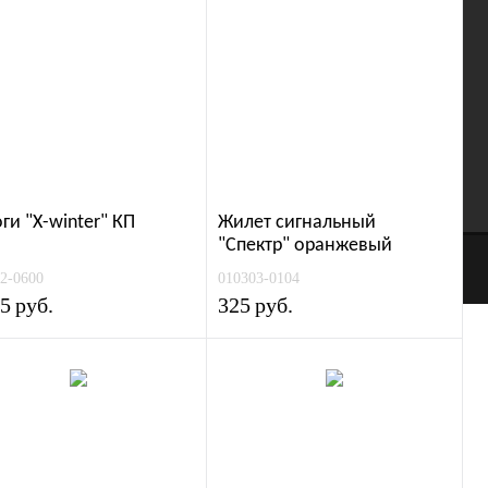
График работы
язательства
Пн-Пт: с 9:00 до 17:00
ов
Сб-Вс: Выходной
материалам
ги "Х-winter" КП
Жилет сигнальный
"Спектр" оранжевый
2-0600
010303-0104
75
руб.
325
руб.