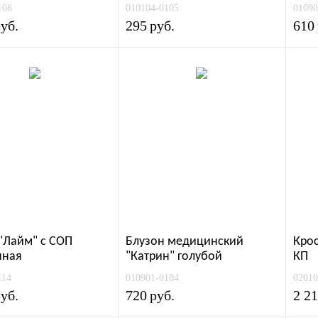
108
010104-0105
01090
уб.
295
руб.
610
 "Лайм" с СОП
Блузон медицинский
Крос
нная
"Катрин" голубой
КП
114
010901-0104
02010
уб.
720
руб.
2 2