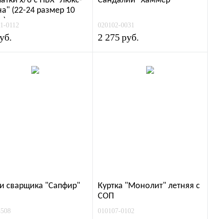
атки х/б с ПВХ "Люкс-
Сандалии "Хаммер"
а" (22-24 размер 10
с)
1-0112
020102-0031
уб.
2 275
руб.
и сварщика "Сапфир"
Куртка "Монолит" летняя с
СОП
4508
010107-0102