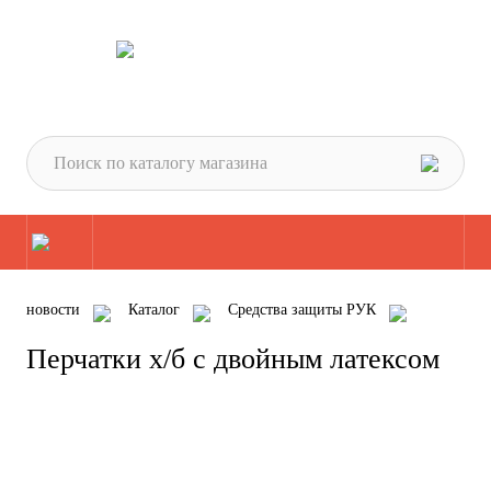
новости
Каталог
Средства защиты РУК
Перчатки
Перчатки трикотажные
Перчатки х/б с двойным латексом
Перчатки х/б с двойным латексом