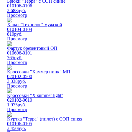
Брюки "Терра" с СОП синие
010106-0106
2 688
руб.
Просмотр
Халат "Технолог" мужской
010104-0104
810
руб.
Просмотр
Фартук брезентовый ОП
010606-0101
365
руб.
Просмотр
Кроссовки "Хаммер пинк" МП
020102-0500
3 338
руб.
Просмотр
Кроссовки "Х-summer light"
020102-0610
1 975
руб.
Просмотр
Kуртка "Терра" (пилот) с СОП синяя
010106-0105
3 450
руб.