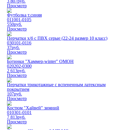
3 807
руб.
Просмотр
Футболка т.синяя
011001-0105
550
руб.
Просмотр
Перчатки х/б с ПВХ серые (22-24 размер 10 класс)
030101-0116
37
руб.
Просмотр
Ботинки "Хаммер-winter" ОМОН
020202-0300
2 613
руб.
Просмотр
Перчатки трикотажные с вспененным латексным
покрытием
107
руб.
Просмотр
Костюм "Хайвей" зимний
010301-0101
7 813
руб.
Просмотр