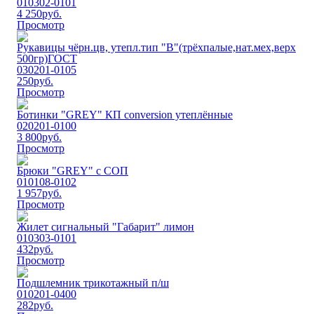
010302-0101
4 250
руб.
Просмотр
Рукавицы чёрн.цв, утепл.тип "В"(трёхпалые,нат.мех,верх
500гр)ГОСТ
030201-0105
250
руб.
Просмотр
Ботинки "GREY" КП conversion утеплённые
020201-0100
3 800
руб.
Просмотр
Брюки "GREY" с СОП
010108-0102
1 957
руб.
Просмотр
Жилeт сигнальный "Габарит" лимон
010303-0101
432
руб.
Просмотр
Подшлемник трикотажный п/ш
010201-0400
282
руб.