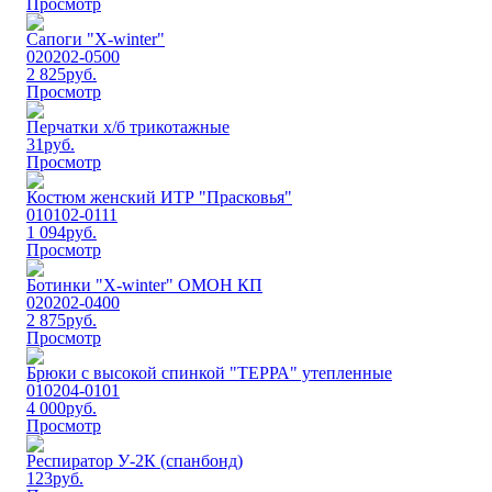
Просмотр
Сапоги "Х-winter"
020202-0500
2 825
руб.
Просмотр
Перчатки х/б трикотажные
31
руб.
Просмотр
Костюм женский ИТР "Прасковья"
010102-0111
1 094
руб.
Просмотр
Ботинки "Х-winter" ОМОН КП
020202-0400
2 875
руб.
Просмотр
Брюки с высокой спинкой "ТЕРРА" утепленные
010204-0101
4 000
руб.
Просмотр
Респиратор У-2К (спанбонд)
123
руб.