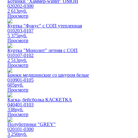
Ботинки "Хаммер-winter" ОМОН
020202-0300
2 613
руб.
Просмотр
Куртка "Фокус" с СОП утепленная
010203-0107
5 375
руб.
Просмотр
Куртка "Монолит" летняя с СОП
010107-0102
2 513
руб.
Просмотр
Брюки медицинские со шнуром белые
010901-0105
605
руб.
Просмотр
Каска- бейсболка КАСКЕТКА
040401-0103
338
руб.
Просмотр
Пoлубoтинки "GREY"
020101-0300
3 250
руб.