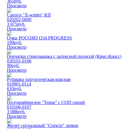
365
руб.
Просмотр
Сапоги "Х-winter" КП
020202-0600
3 075
руб.
Просмотр
Очки РОСОМЗ О34 PROGRESS
199
руб.
Просмотр
Перчатки стекольщика с латексной полосой (Крис-Кросс)
030101-0106
90
руб.
Просмотр
Рубашка хирургическая красная
010901-0114
610
руб.
Просмотр
Полукомбинезон "Терра" с СОП синий
010106-0107
3 088
руб.
Просмотр
Жилет сигнальный "Спектр" лимон