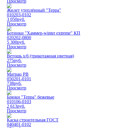
Просмотр
Жилет утеплённый "Терра"
010203-0102
3 050
руб.
Просмотр
Ботинки "Хаммер-winter extreme" КП
020202-0800
5 300
руб.
Просмотр
Ветошь х/б (трикотажная цветная)
275
руб.
Просмотр
Матрац РВ
050201-0101
738
руб.
Просмотр
Брюки "Терра" бежевые
010106-0103
2 613
руб.
Просмотр
Каска строительная ГОСТ
040401-0102