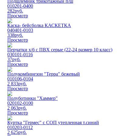
Подшлемник трикотажный п/ш
010201-0400
282
руб.
Просмотр
Каска- бейсболка КАСКЕТКА
040401-0103
338
руб.
Просмотр
Перчатки х/б с ПВХ серые (22-24 размер 10 класс)
030101-0116
37
руб.
Просмотр
Полукомбинезон "Терра" бежевый
010106-0104
2 833
руб.
Просмотр
Полуботинки "Хаммер"
020102-0100
2 063
руб.
Просмотр
Куртка "Гермес" с СОП утепленная т.синий
010203-0112
2 625
руб.