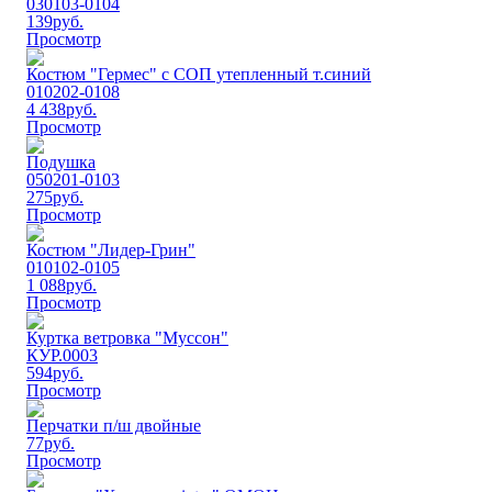
030103-0104
139
руб.
Просмотр
Костюм "Гермес" с СОП утепленный т.синий
010202-0108
4 438
руб.
Просмотр
Подушка
050201-0103
275
руб.
Просмотр
Костюм "Лидер-Грин"
010102-0105
1 088
руб.
Просмотр
Куртка ветровка "Муссон"
КУР.0003
594
руб.
Просмотр
Перчатки п/ш двойные
77
руб.
Просмотр