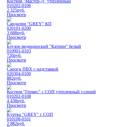
Костюм "Мастер-Д" утепленный
010202-0106
2 325
руб.
Просмотр
Сaндалии "GREY" КП
020101-0200
3 688
руб.
Просмотр
Блузон медицинский "Катрин" белый
010901-0103
720
руб.
Просмотр
Сапоги ПВХ с надставкой
020304-0100
882
руб.
Просмотр
Костюм "Гермес" с СОП утепленный т.синий
010202-0108
4 438
руб.
Просмотр
Kуртка "GREY" с СОП
010108-0101
2 882
руб.