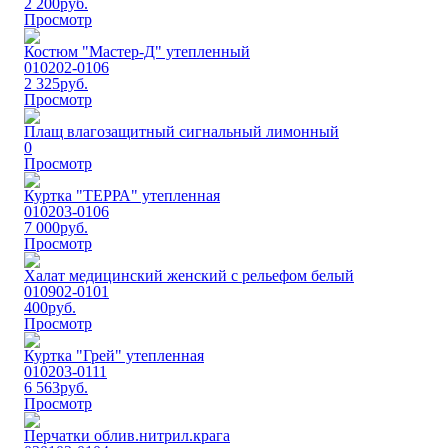
2 200
руб.
Просмотр
Костюм "Мастер-Д" утепленный
010202-0106
2 325
руб.
Просмотр
Плащ влагозащитный сигнальный лимонный
0
Просмотр
Куртка "ТЕРРА" утепленная
010203-0106
7 000
руб.
Просмотр
Халат медицинский женский с рельефом белый
010902-0101
400
руб.
Просмотр
Куртка "Грей" утепленная
010203-0111
6 563
руб.
Просмотр
Перчатки облив.нитрил.крага