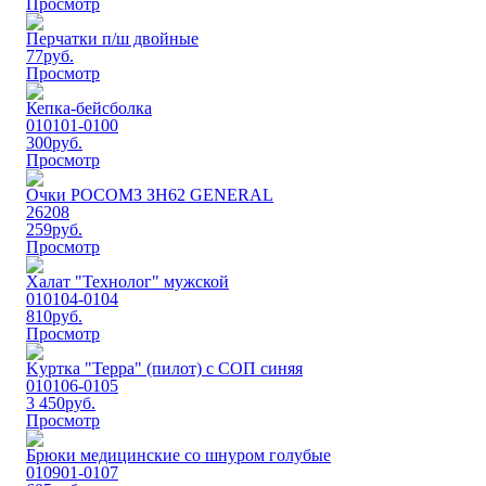
Просмотр
Перчатки п/ш двойные
77
руб.
Просмотр
Кепка-бейсболка
010101-0100
300
руб.
Просмотр
Очки РОСОМЗ ЗН62 GENERAL
26208
259
руб.
Просмотр
Халат "Технолог" мужской
010104-0104
810
руб.
Просмотр
Kуртка "Терра" (пилот) с СОП синяя
010106-0105
3 450
руб.
Просмотр
Брюки медицинские со шнуром голубые
010901-0107