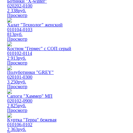
Ботинки "Х-winter"
020202-0100
2 338
руб.
Просмотр
Халат "Технолог" женский
010104-0103
813
руб.
Просмотр
Кoстюм "Гермес" с СОП серый
010102-0114
2 913
руб.
Просмотр
Пoлубoтинки "GREY"
020101-0300
3 250
руб.
Просмотр
Сапоги "Хаммер" МП
020102-0900
2 825
руб.
Просмотр
Kуртка "Терра" бежевая
010106-0102
2 363
руб.