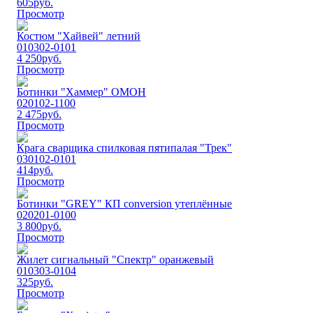
605
руб.
Просмотр
Костюм "Хайвей" летний
010302-0101
4 250
руб.
Просмотр
Ботинки "Хаммер" ОМОН
020102-1100
2 475
руб.
Просмотр
Крага сварщика спилковая пятипалая "Трек"
030102-0101
414
руб.
Просмотр
Ботинки "GREY" КП conversion утеплённые
020201-0100
3 800
руб.
Просмотр
Жилет сигнальный "Спектр" оранжевый
010303-0104
325
руб.
Просмотр