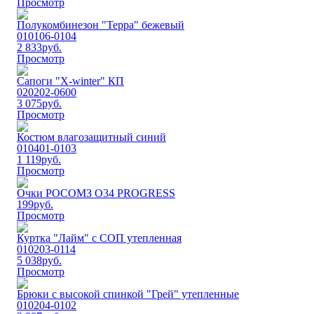
Просмотр
Полукомбинезон "Терра" бежевый
010106-0104
2 833
руб.
Просмотр
Сапоги "Х-winter" КП
020202-0600
3 075
руб.
Просмотр
Костюм влагозащитный синий
010401-0103
1 119
руб.
Просмотр
Очки РОСОМЗ О34 PROGRESS
199
руб.
Просмотр
Куртка "Лайм" с СОП утепленная
010203-0114
5 038
руб.
Просмотр
Брюки с высокой спинкой "Грей" утепленные
010204-0102