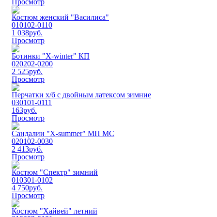
Просмотр
Костюм женский "Василиса"
010102-0110
1 038
руб.
Просмотр
Ботинки "Х-winter" КП
020202-0200
2 525
руб.
Просмотр
Перчатки х/б с двойным латексом зимние
030101-0111
163
руб.
Просмотр
Сандалии "Х-summer" МП МС
020102-0030
2 413
руб.
Просмотр
Костюм "Спектр" зимний
010301-0102
4 750
руб.
Просмотр
Костюм "Хайвей" летний