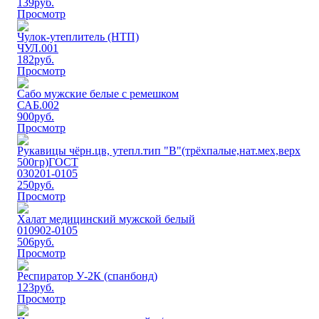
139
руб.
Просмотр
Чулок-утеплитель (НТП)
ЧУЛ.001
182
руб.
Просмотр
Сабо мужские белые с ремешком
САБ.002
900
руб.
Просмотр
Рукавицы чёрн.цв, утепл.тип "В"(трёхпалые,нат.мех,верх
500гр)ГОСТ
030201-0105
250
руб.
Просмотр
Халат медицинский мужской белый
010902-0105
506
руб.
Просмотр
Респиратор У-2К (спанбонд)
123
руб.
Просмотр