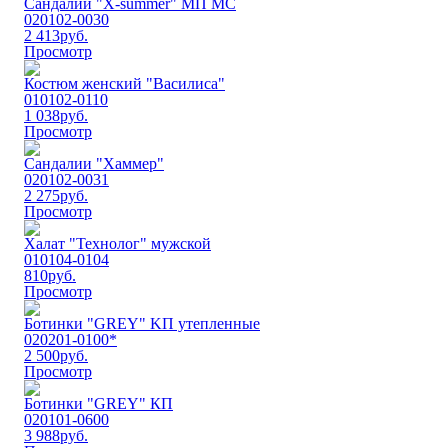
Сандалии "Х-summer" МП МС
020102-0030
2 413
руб.
Просмотр
Костюм женский "Василиса"
010102-0110
1 038
руб.
Просмотр
Сандалии "Хаммер"
020102-0031
2 275
руб.
Просмотр
Халат "Технолог" мужской
010104-0104
810
руб.
Просмотр
Ботинки "GREY" KП утепленные
020201-0100*
2 500
руб.
Просмотр
Ботинки "GREY" КП
020101-0600
3 988
руб.