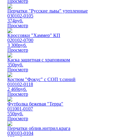
Просмотр
Перчатки "Русские львы" утепленные
030102-0105
374
руб.
Просмотр
Кроссовки "Хаммер" КП
020102-0700
3 300
руб.
Просмотр
Каска защитная с храповиком
350
руб.
Просмотр
Костюм "Фокус" с СОП т.синий
010102-0118
2 469
руб.
Просмотр
Футбoлка бежевая "Терра"
011001-0107
550
руб.
Просмотр
Перчатки облив.нитрил.крага
030103-0104