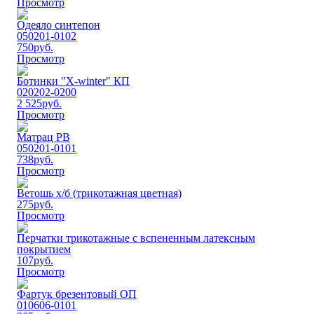
Просмотр
Одеяло синтепон
050201-0102
750
руб.
Просмотр
Ботинки "Х-winter" КП
020202-0200
2 525
руб.
Просмотр
Матрац РВ
050201-0101
738
руб.
Просмотр
Ветошь х/б (трикотажная цветная)
275
руб.
Просмотр
Перчатки трикотажные с вспененным латексным
покрытием
107
руб.
Просмотр
Фартук брезентовый ОП
010606-0101